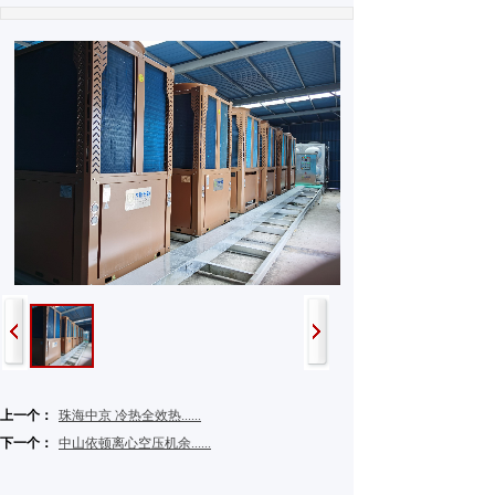
上一个：
珠海中京 冷热全效热......
下一个：
中山依顿离心空压机余......