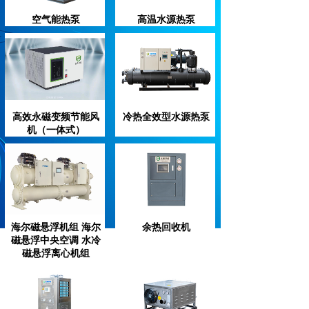
空气能热泵
高温水源热泵
高效永磁变频节能风
冷热全效型水源热泵
机（一体式）
海尔磁悬浮机组 海尔
余热回收机
磁悬浮中央空调 水冷
磁悬浮离心机组