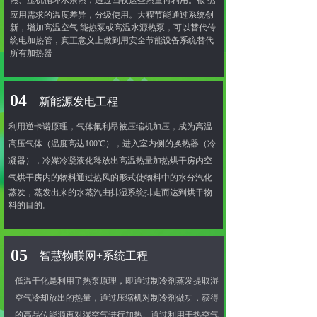
热、压机循环水余热，通过回收这些热量
再利用。根 据
应用需求的温度差异，分级使用。大程节能通过系统创
新，增加高温空气 能热泵
或高温水源热泵，可以替代传
统电加热管，真正意义上做到用安全节能设备系统替代
所有加热器
04
新能源发电工程
利用逆卡诺原理，气体氟利昂被压缩机加压，成为高温
高压气体（温度高达100℃），进入室内侧的换热器（冷
凝器），冷媒冷凝液化释放出高温热量加热烘干房内空
气
烘干房内的物料通过热风的形式使物料中的水分汽化
蒸发，蒸发出来的水蒸汽由排湿系统排走而达到烘干物
料的目的。
05
智慧物联网+系统工程
低温干化是利用了热泵原理，即通过制冷剂蒸发提取湿
空气冷却放出的热量，通过压缩机对制冷剂做功，获得
的高品位能源再对湿空气进行加热。通过利用干热空气