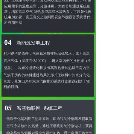
热、压机循环水余热，通过回收这些热量
再利用。根 据
应用需求的温度差异，分级使用。大程节能通过系统创
新，增加高温空气 能热泵
或高温水源热泵，可以替代传
统电加热管，真正意义上做到用安全节能设备系统替代
所有加热器
04
新能源发电工程
利用逆卡诺原理，气体氟利昂被压缩机加压，成为高温
高压气体（温度高达100℃），进入室内侧的换热器（冷
凝器），冷媒冷凝液化释放出高温热量加热烘干房内空
气
烘干房内的物料通过热风的形式使物料中的水分汽化
蒸发，蒸发出来的水蒸汽由排湿系统排走而达到烘干物
料的目的。
05
智慧物联网+系统工程
低温干化是利用了热泵原理，即通过制冷剂蒸发提取湿
空气冷却放出的热量，通过压缩机对制冷剂做功，获得
的高品位能源再对湿空气进行加热。通过利用干热空气