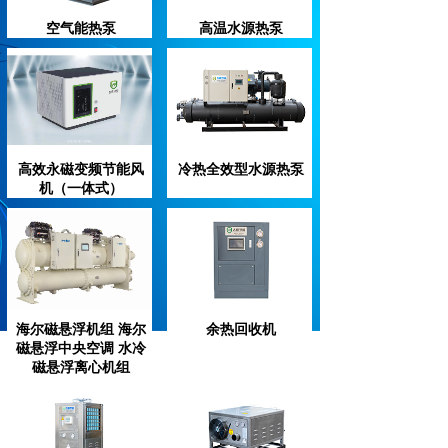
空气能热泵
高温水源热泵
高效永磁变频节能风
冷热全效型水源热泵
机（一体式）
海尔磁悬浮机组 海尔
余热回收机
磁悬浮中央空调 水冷
磁悬浮离心机组